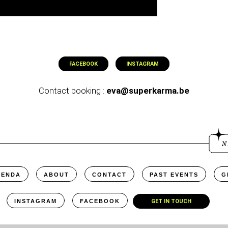
FACEBOOK
INSTAGRAM
Contact booking :
eva@superkarma.be
N
GENDA
ABOUT
CONTACT
PAST EVENTS
G
INSTAGRAM
FACEBOOK
GET IN TOUCH